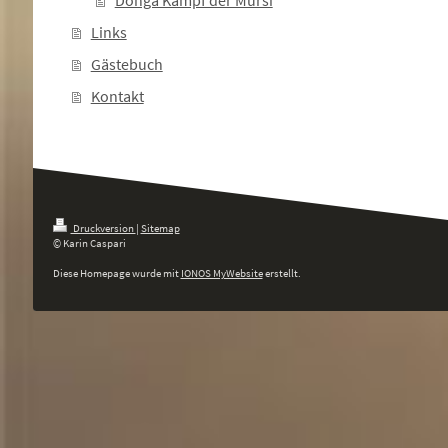
Donga Kampf der Mursi
Links
Gästebuch
Kontakt
Druckversion
|
Sitemap
© Karin Caspari
Diese Homepage wurde mit
IONOS MyWebsite
erstellt.